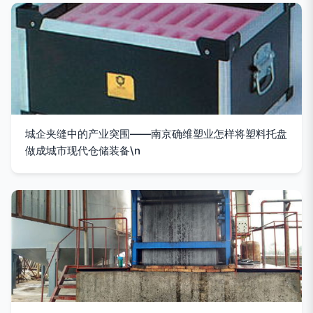
城企夹缝中的产业突围——南京确维塑业怎样将塑料托盘
做成城市现代仓储装备\n