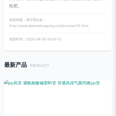
松把。
如若转载，请注明出处：
http://www.qiaoweihuagong.com/product/15.html
更新时间：2026-08-08 00:00:13
最新产品
PRODUCT