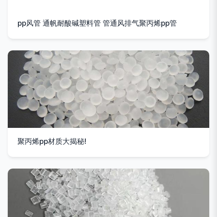
pp风管 通帆耐酸碱塑料管 管通风排气聚丙烯pp管
聚丙烯pp材质大揭秘!