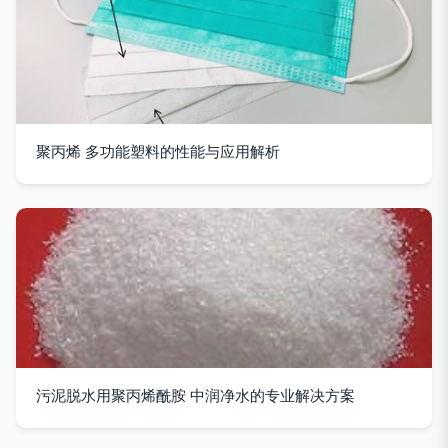
聚丙烯 多功能塑料的性能与应用解析
污泥脱水用聚丙烯酰胺 中润净水的专业解决方案