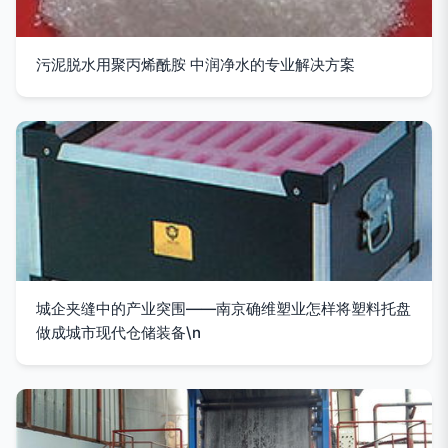
污泥脱水用聚丙烯酰胺 中润净水的专业解决方案
城企夹缝中的产业突围——南京确维塑业怎样将塑料托盘
做成城市现代仓储装备\n